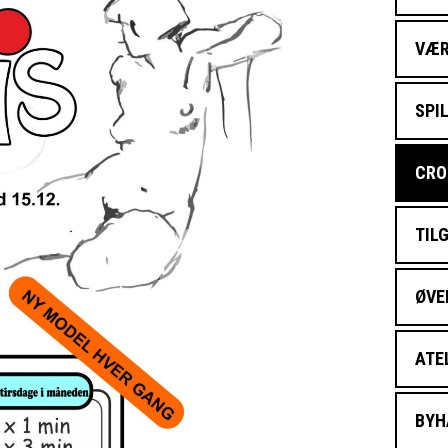
VÆR
SPI
CRO
TIL
ØVE
ATE
BYH