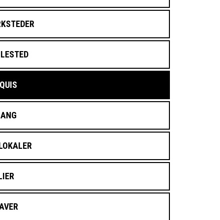
KSTEDER
LLESTED
QUIS
GANG
LOKALER
LIER
AVER