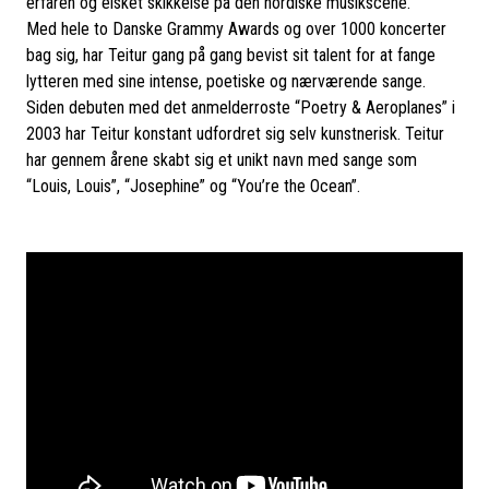
erfaren og elsket skikkelse på den nordiske musikscene.
Med hele to Danske Grammy Awards og over 1000 koncerter
bag sig, har Teitur gang på gang bevist sit talent for at fange
lytteren med sine intense, poetiske og nærværende sange.
Siden debuten med det anmelderroste “Poetry & Aeroplanes” i
2003 har Teitur konstant udfordret sig selv kunstnerisk. Teitur
har gennem årene skabt sig et unikt navn med sange som
“Louis, Louis”, “Josephine” og “You’re the Ocean”.