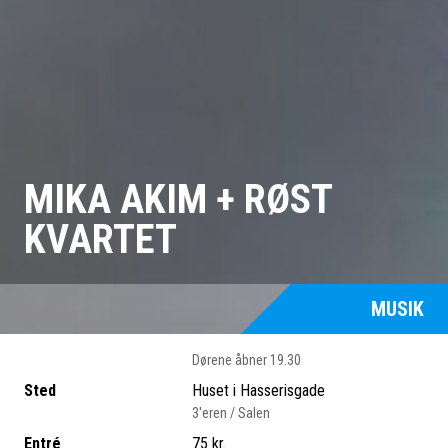
MIKA AKIM + RØST
KVARTET
MUSIK
Dørene åbner 19.30
Sted
Huset i Hasserisgade
3'eren / Salen
Entré
75 kr.