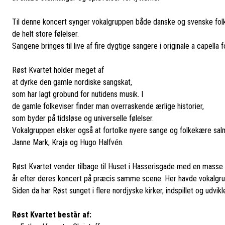
Til denne koncert synger vokalgruppen både danske og svenske fo
de helt store følelser.
Sangene bringes til live af fire dygtige sangere i originale a capella 
Røst Kvartet holder meget af
at dyrke den gamle nordiske sangskat,
som har lagt grobund for nutidens musik. I
de gamle folkeviser finder man overraskende ærlige historier,
som byder på tidsløse og universelle følelser.
Vokalgruppen elsker også at fortolke nyere sange og folkekære salm
Janne Mark, Kraja og Hugo Halfvén.
Røst Kvartet vender tilbage til Huset i Hasserisgade med en masse
år efter deres koncert på præcis samme scene. Her havde vokalgrup
Siden da har Røst sunget i flere nordjyske kirker, indspillet og udvik
Røst Kvartet består af: