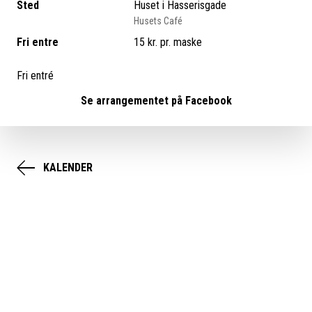
Sted
Huset i Hasserisgade
Husets Café
Fri entre
15 kr. pr. maske
Fri entré
Se arrangementet på Facebook
KALENDER
Kreacafé: Maskeworkshop i efterårsferien
-13. & 14. oktober kl. 10–13
- Husets Café / Huset Hasserisgade 10 aalborg
Halloween nærmer sig – og hvad er bedre end selv at lave en
uhyggelig (eller sjov!) maske til udklædningen? I efterårsferien
inviterer vi hele familien til en hyggelig maskeworkshop i Husets