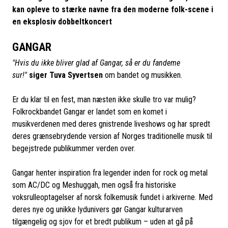
kan opleve to stærke navne fra den moderne folk-scene i
en eksplosiv dobbeltkoncert
GANGAR
"Hvis du ikke bliver glad af Gangar, så er du fandeme
sur!"
siger Tuva Syvertsen
om bandet og musikken.
Er du klar til en fest, man næsten ikke skulle tro var mulig?
Folkrockbandet Gangar er landet som en komet i
musikverdenen med deres gnistrende liveshows og har spredt
deres grænsebrydende version af Norges traditionelle musik til
begejstrede publikummer verden over.
Gangar henter inspiration fra legender inden for rock og metal
som AC/DC og Meshuggah, men også fra historiske
voksrulleoptagelser af norsk folkemusik fundet i arkiverne. Med
deres nye og unikke lydunivers gør Gangar kulturarven
tilgængelig og sjov for et bredt publikum – uden at gå på