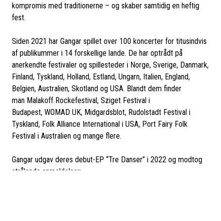
kompromis med traditionerne – og skaber samtidig en heftig
fest.
Siden 2021 har Gangar spillet over 100 koncerter for titusindvis
af publikummer i 14 forskellige lande. De har optrådt på
anerkendte festivaler og spillesteder i Norge, Sverige, Danmark,
Finland, Tyskland, Holland, Estland, Ungarn, Italien, England,
Belgien, Australien, Skotland og USA. Blandt dem finder
man Malakoff Rockefestival, Sziget Festival i
Budapest, WOMAD UK, Midgardsblot, Rudolstadt Festival i
Tyskland, Folk Alliance International i USA, Port Fairy Folk
Festival i Australien og mange flere.
Gangar udgav deres debut-EP “Tre Danser” i 2022 og modtog
strålende anmeldelser:
"
Intet er dejligere end at blive overrasket – især af musik. Den
lille EP fra bandet Gangar er så absolut af den slags. På tre
numre på tilsammen omkring 10 minutter får jeg blæst ørerne
rene af musik, jeg næsten aldrig har hørt mage til
."